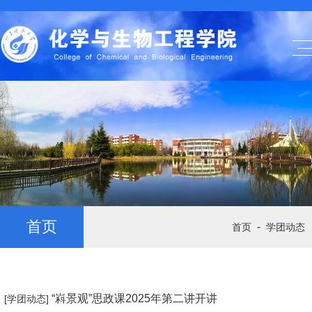
首页
-
首页
学团动态
“嵙景观”思政课2025年第二讲开讲
[学团动态]