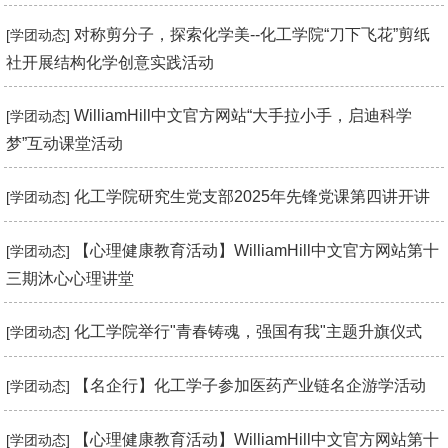
对称剪分子，探索化学美--化工学院“刀下飞花”剪纸
[学团动态]
社开展结构化学创意实践活动
WilliamHill中文官方网站“大手拉小手，启迪科学
[学团动态]
梦”互动课堂活动
化工学院研究生党支部2025年先锋党课第四讲开讲
[学团动态]
【心理健康教育活动】WilliamHill中文官方网站第十
[学团动态]
三期沐心心理讲堂
化工学院举行"青春铸魂，强国有我"主题升旗仪式
[学团动态]
【名企行】化工学子参加医药产业链名企游学活动
[学团动态]
【心理健康教育活动】WilliamHill中文官方网站第十
[学团动态]