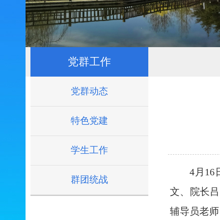
党群工作
党群动态
特色党建
学生工作
4
月1
群团统战
文、院长吕
辅导员老师