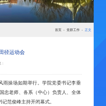
首页
-
党群工作
-
正文
田径运动会
览：
在风雨操场如期举行。学院党委书记李垂
国忠老师、各系（中心）负责人、全体
书记范俊峰主持开闭幕式。