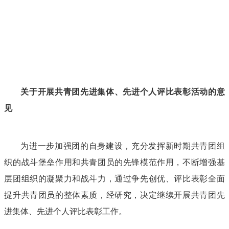
关于开展共青团先进集体、先进个人评比表彰活动的意
见
为进一步加强团的自身建设，充分发挥新时期共青团组
织的战斗堡垒作用和共青团员的先锋模范作用，不断增强基
层团组织的凝聚力和战斗力，通过争先创优、评比表彰全面
提升共青团员的整体素质，经研究，决定继续开展共青团先
进集体、先进个人评比表彰工作。