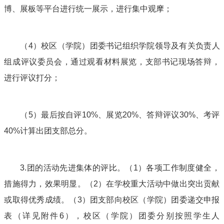
博、展板等平台进行统一展示，进行集中观摩；
（4）校区（学院）团委书记组织学院领导及有关负责人
组成评议委员会，通过观看材料展览，支部书记现场答辩，
进行评议打分；
（5）最后按自评10%、展览20%、答辩评议30%、考评
40%计算出团支部总分。
3.团的活动先进集体的评比。（1）各项工作制度健全，
措施得力，效果明显。（2）在学校重大活动中做出突出贡献
或取得优秀成绩。（3）团支部向校区（学院）团委递交申报
表（详见附件6），校区（学院）团委分别按照学生人