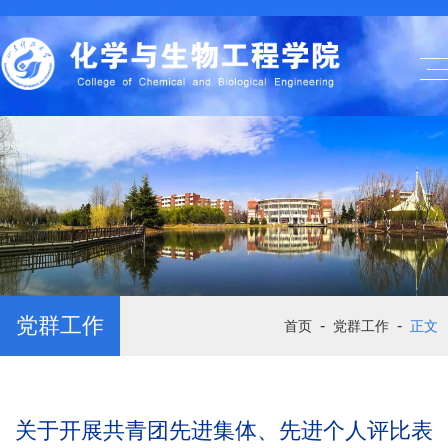
党群工作
-
-
首页
党群工作
正文
关于开展共青团先进集体、先进个人评比表