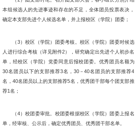
本组候选人的先进事迹和存在的不足，全体团员投票表决，
确定本支部先进个人候选名单，并上报校区（学院）团委；
（3）校区（学院）团委考核。校区（学院）团委对候选
人进行综合考核（详见附件2），研究确定出先进个人初步名
单，经校区（学院）党委同意后报校团委。优秀团员名额为
30名团员以下的支部推荐3名，30－40名团员的支部推荐4
名，40名团员以上的支部推荐5名，优秀团干部每个团支部推
荐1名；
（4）校团委审批。校团委根据校区（学院）团委上报名
单，经审核、公示后，确定优秀团员、优秀团干部名单。