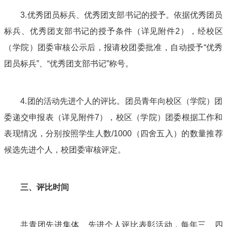
3.优秀团员标兵、优秀团支部书记的授予。依据优秀团员
标兵、优秀团支部书记的授予条件（详见附件2），经校区
（学院）团委审核公示后，报请校团委批准，自动授予“优秀
团员标兵”、“优秀团支部书记”称号。
4.团的活动先进个人的评比。团员青年向校区（学院）团
委递交申报表（详见附件7），校区（学院）团委根据工作和
表现情况，分别按照学生人数/1000（四舍五入）的数量推荐
候选先进个人，校团委审核评定。
三、评比时间
共青团先进集体、先进个人评比表彰活动，每年三、四