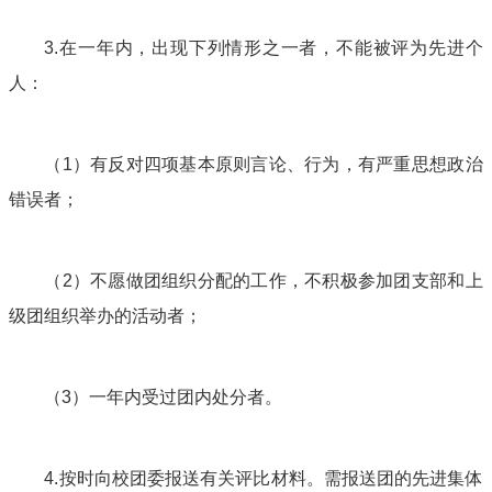
3.在一年内，出现下列情形之一者，不能被评为先进个
人：
（1）有反对四项基本原则言论、行为，有严重思想政治
错误者；
（2）不愿做团组织分配的工作，不积极参加团支部和上
级团组织举办的活动者；
（3）一年内受过团内处分者。
4.按时向校团委报送有关评比材料。需报送团的先进集体