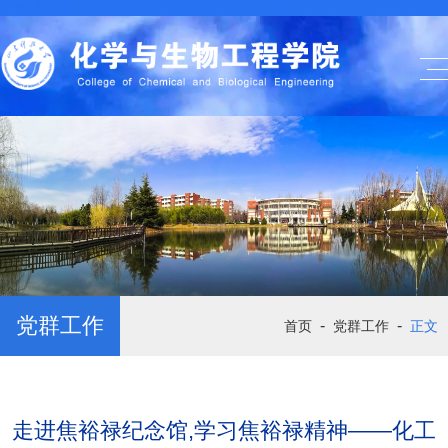
党群工作
-
-
首页
党群工作
正文
走进焦裕禄纪念馆,学习焦裕禄精神——化工