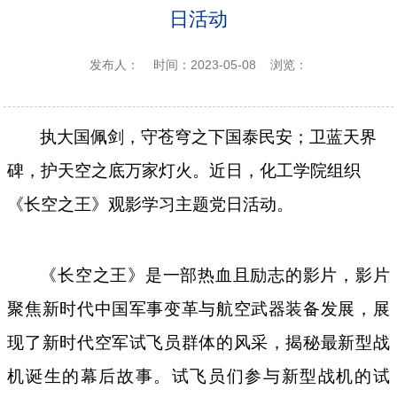
日活动
发布人：
时间：2023-05-08
浏览：
执大国佩剑
，
守苍穹之下国泰民安
；
卫蓝天界
碑
，
护天空之底万家灯火
。近日，
化工学院组织
《
长空之王
》观影学习主题党日活动
。
《长空之王》是一部热血且励志的影片，影片
聚焦新时代中国军事变革与航空武器装备发展，
展
现了
新时代空军试飞员群体
的风采
，揭秘最新型战
机诞生的幕后故事。试飞员
们
参与新型战机的试