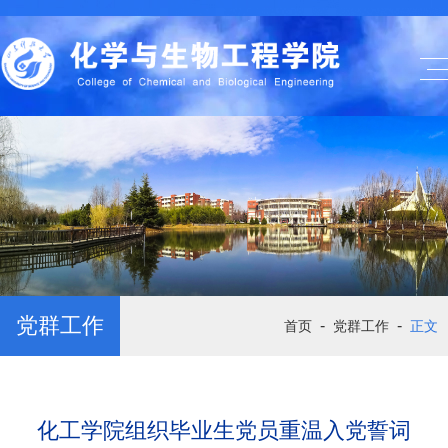
党群工作
-
-
首页
党群工作
正文
化工学院组织毕业生党员重温入党誓词