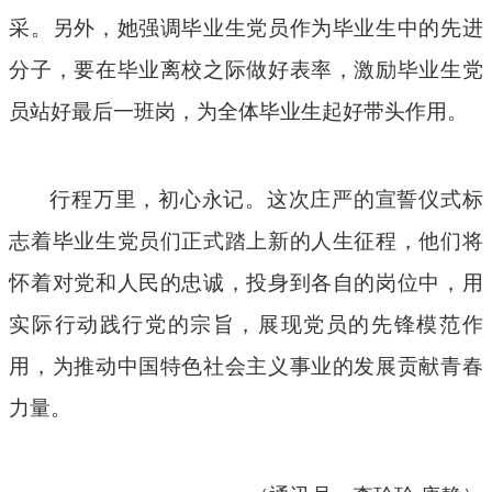
采。另外，她强调毕业生党员作为毕业生中的先进
分子，要在毕业离校之际做好表率，激励毕业生党
员站好最后一班岗，为全体毕业生起好带头作用。
行程万里，初心永记。这次庄严的宣誓仪式标
志着毕业生党员们正式踏上新的人生征程，他们将
怀着对党和人民的忠诚，投身到各自的岗位中，用
实际行动践行党的宗旨，展现党员的先锋模范作
用，为推动中国特色社会主义事业的发展贡献青春
力量。