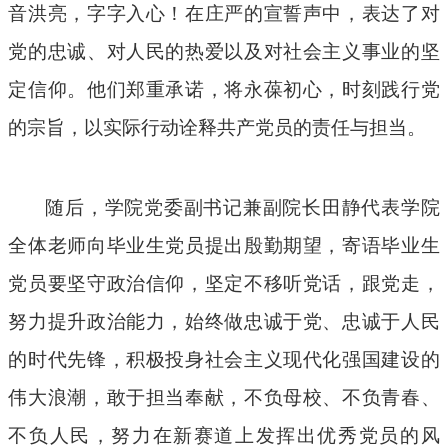
音洪亮，字字入心！在庄严的宣誓声中，表达了对
党的忠诚、对人民的热爱以及对社会主义事业的坚
定信仰。他们郑重承诺，将永葆初心，时刻践行党
的宗旨，以实际行动诠释共产党员的责任与担当。
随后，学院党委副书记兼副院长田静代表学院
全体老师向毕业生党员提出殷勤期望，寄语毕业生
党员要坚守政治信仰，坚定不移听党话，跟党走，
努力提升政治能力，始终做忠诚于党、忠诚于人民
的时代先锋，积极投身社会主义现代化强国建设的
伟大浪潮，敢于担当奉献，不负母校、不负青春、
不负人民，努力在新赛道上发挥出优秀党员的风