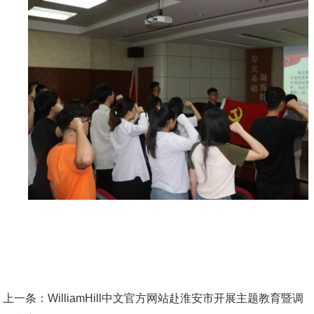
上一条：
WilliamHill中文官方网站赴淮安市开展主题教育暨调