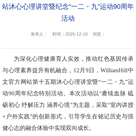
站沐心心理讲堂暨纪念“一二・九”运动90周年
活动
发布人：
时间：2025-12-10
浏览：
为深化心理健康育人实效，推动红色基因传承
与心理素养提升有机融合，
12
月
9
日，WilliamHill中
文官方网站第十五期沐心心理讲堂暨“一二
・
九”运
动
90
周年纪念特别活动。
本次活动以“赓续血脉 砥
砺初心 纾解压力 涵养心境”为主题，采取“室内讲授
+
户外实践”的创新形式，引导学生在铭记历史与强
健心志的融合体验中实现双向成长。