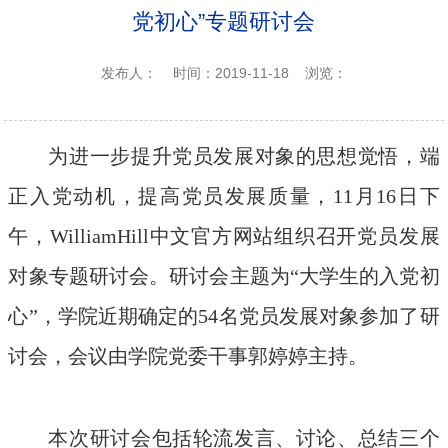
党初心”专题研讨会
发布人：
时间：2019-11-18
浏览：
为进一步提升党员发展对象的思想觉悟，端
正入党动机，提高党员发展质量，11月16日下
午，WilliamHill中文官方网站组织召开党员发展
对象专题研讨会。研讨会主题为“大学生的入党初
心”，学院近期确定的54名党员发展对象参加了研
讨会，会议由学院党委干事郭婷婷主持。
本次研讨会包括轮流发言、讨论、总结三个