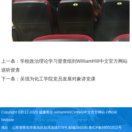
上一条：
学校政治理论学习督查组到WilliamHill中文官方网站
巡听督查
下一条：
吴强为化工学院党员发展对象讲党课
Copyright ©2012-2020 威廉希尔·williamhill(CHINA)中文官方网站-Official
Website
地址：山东省青岛市黄岛区前湾港路579号 邮编266590 鲁ICP备09051012号