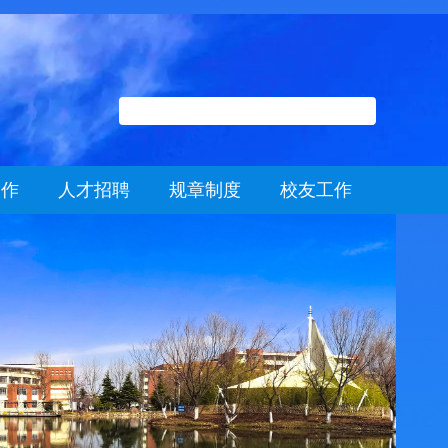
工作
人才招聘
规章制度
校友工作