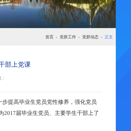
首页
-
党群工作
-
党群动态
-
正文
干部上党课
览：
进一步提高毕业生党员党性修养，强化党员
为2017届毕业生党员、主要学生干部上了