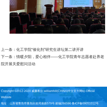
上一条：
化工学院“催化剂”研究生讲坛第二讲开讲
下一条：
情暖夕阳，爱心相伴——化工学院青年志愿者赴养老
院开展关爱慰问活动
Copyright ©2012-2020 威廉希尔·williamhill(CHINA)中文官方网站-Official
Website
地址：山东省青岛市黄岛区前湾港路579号 邮编266590 鲁ICP备09051012号