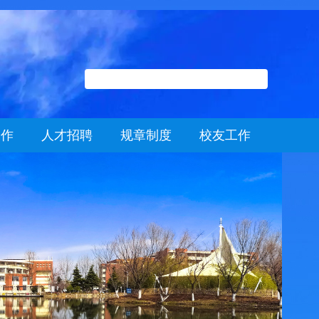
工作
人才招聘
规章制度
校友工作