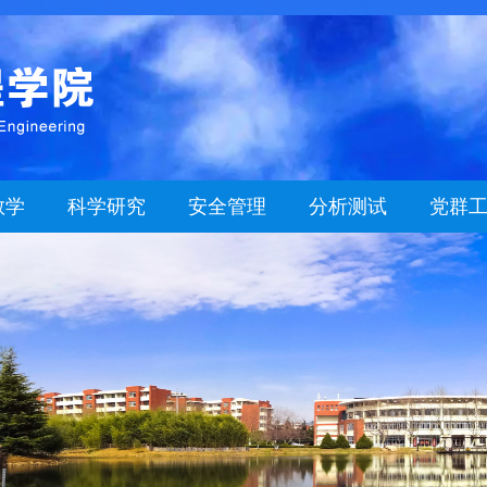
教学
科学研究
安全管理
分析测试
党群