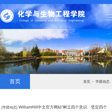
首页
-
首页
学团动态
WilliamHill中文官方网站“树立四个意识、坚定四个
[学团动态]