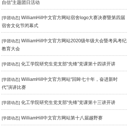
自信”主题团日活动
WilliamHill中文官方网站宿舍logo大赛决赛暨第四届
[学团动态]
宿舍文化节闭幕式
WilliamHill中文官方网站2020级年级大会暨考风考纪
[学团动态]
教育大会
化工学院研究生党支部“先锋”党课第十四讲开讲
[学团动态]
WilliamHill中文官方网站“回眸七十年，奋进新时
[学团动态]
代”演讲比赛
化工学院研究生党支部“先锋”党课第十三讲开讲
[学团动态]
WilliamHill中文官方网站第十八届越野赛
[学团动态]