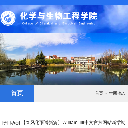
首页
-
首页
学团动态
【春风化雨谱新篇】WilliamHill中文官方网站新学期
[学团动态]