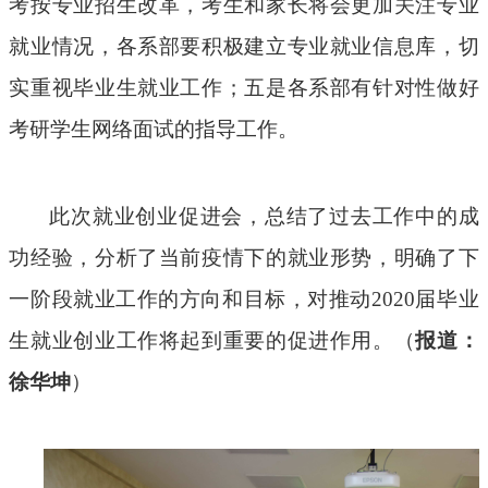
考
按专业招生
改革，考生和家长将会
更加关注
专业
就业情况，各系部要积极建立专业就业信息库，
切
实重视毕业生
就业
工作
；五是各系部有针对性
做好
考研学生
网络面试的
指导
工作
。
此次就业创业促进会，总结了过去工作中的成
功经验，分析了当前疫情下的就业形势，明确了下
一阶段就业工作的方向和目标，对推动
2020
届毕业
生就业创业工作将起到重要的促进作用。（
报道：
徐华坤
）