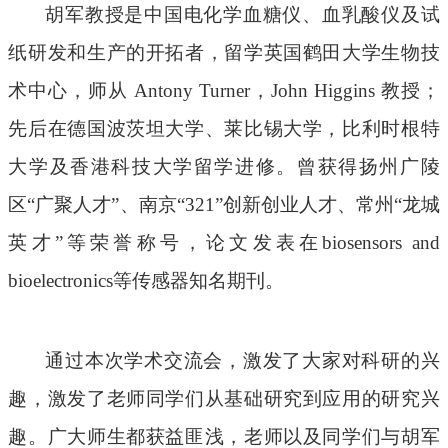
胡军教授是中国电化学血糖仪、血乳酸仪及试
纸研发和生产的开拓者，
留学英国鹤田大学生物技
术中心，师从
Antony Turner，John Higgins 教授
；
先后
在
德国波茨坦大学、莱比锡大学，比利时根特
大学及香港科技大学留学进修
。
曾
获得
扬州广陵
区
“广聚人才”
、
南京
“321”创新创业人才、常州“龙城
英才
”等荣誉称号，论文发表在biosensors
and
bioelectronics
等传感器知名期刊。
通过本次学术交流会，激发了大家对科研的兴
趣，激发了老师同学
们
从基础研究到应用的研究兴
趣。广大师生都获益匪浅，老师以及同学们与胡军