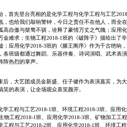
始，首先登台亮相的是化学工程与化学工程与工艺
20
氛，也给我们敲响警钟，今日之责任不在他人，而全在少
孤高自傲与桀骜不驯，诠释了豪情万丈之气魄；应用化学
万金难求；生物工程2018-1班的《破阵子》描绘出
嘘；应用化学2018-3班的《滕王阁序》作为千古绝
，各班级都通过舞蹈、乐器伴奏、诗词演唱、武术表
阵阵热烈的掌声。
束后，大艺团成员金新盛、任子健作为表演嘉宾，为大
搞笑的表演，让全场观众喜笑颜开。
化学工程与工艺
2018-1班、环境工程2018-3班、应
、生物工程2018-1班、应用化学2018-3班、矿物加工工程
工程与工艺2018-2班、应用化学2018-1班、环境工程2