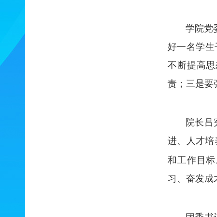
学院党
好一名学生
不断提高思
责；三是要
院长吕
进、人才培
和工作目标
习、奋发成