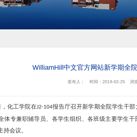
WilliamHill中文官方网站新学期
发布人：
时间：2019-02-25
浏
日，化工学院在
报告厅召开
新学期全院学生干部
J2-104
全体
专兼职辅导员、
各学生组织、各班级主要学生干
主持
会议
。