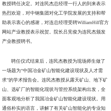
教授聘任决定
。
对
连
民杰
总经理一行人的到来表示
热烈
欢迎，
对中钢集团对化工学院发展的支持和帮
助表示衷心的感谢，对连总经理受聘WilliamHill官方
网站
产业教授
表示祝贺。
院长吕宪俊为连民杰颁发
产业教授
聘书。
聘任仪式结束后，连民杰教授为现场师生做了
一场题为“
中国冶金矿山智能化建设现状及人才需
求
”的学术报告会。
连
民杰
教授从露天矿山、地下矿
山、选矿厂的智能化现状与管控系统架构出发，全
面客观地分析了我国冶金矿山智能化建设现状。
用
通俗朴实的语言，讲解了有关矿山智能化的专业知