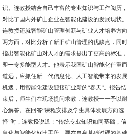
识。连教授
结合自己
丰富的
专业
知识与
工作
阅历，
对比了国内外矿山企业在智能化建设的发展现状。
连教授
还
就智能矿山管理创新与矿业人才培养方向
两方面，对比分析了新旧矿山管理的优缺点，同时
指出智能化矿山对人才
的需求
提出了更高的
标准，
即
一专多能型人才。
他表示
我国矿山智能化任重而
道远，应抓住新一代信息
化
、人工智能带来的发展
机遇，用智能化建设迎接矿业新的“春天”。
报告结
束后，师生们在现场提问求教，连教授一一予以耐
心解答。在回答
“课程安排及学生具体发展方向
选
择
”
时，连教授说道：
“传统专业知识
如同
基础，信
息化与智能化好比手段，要在自身基础过硬的基础