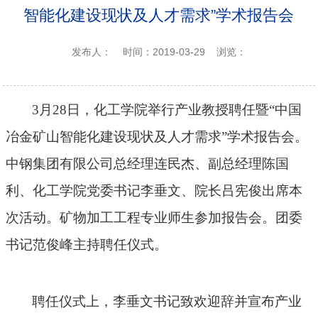
智能化建设现状及人才需求”学术报告会
发布人：
时间：2019-03-29
浏览：
3月2
8
日，化工学院举行产业教授聘任暨“中国
冶金矿山智能化建设现状及人才需求”学术报告会。
中钢集团有限公司总经理连民杰
、
副总经理陈国
利
、化工学
院党委书记李垂文
、
院长吕宪俊出席本
次活动。矿物加工工程专业师生参
加
报告会。团委
书记范俊峰主持聘任
仪式
。
聘任
仪式
上，李垂文书记致
欢迎辞
并宣布产业