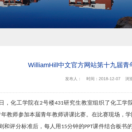
WilliamHill中文官方网站第十九
发布人：
时间：2018-12-07
浏
日，化工学院在
号楼
研究生教室组织了化工学
2
431
青年教师参加本届青年教师讲课比赛。在比赛现场，学
则和评分标准后，每人用
分钟的
课件结合板书
15
PPT