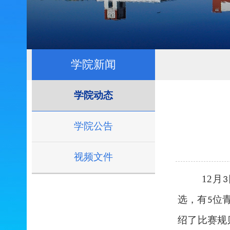
学院新闻
学院动态
学院公告
视频文件
12
月
3
选，有
位
5
绍了比赛规