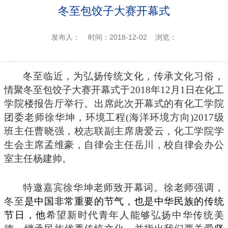
冬至包饺子大赛开幕式
发布人：
时间：2018-12-02
浏览：
冬至临近，为弘扬传统文化，传承文化习俗，
情聚冬至包饺子大赛开幕式于
2018
年
12
月
1
日在化工
学院楼报告厅举行。出席此次开幕式的有化工学院
团委老师徐华坤，环境工程
(
海洋环境方向
)2017
级
班主任曹晓强，校志联副主席唐爱云，化工学院学
生会主席孟维豪，自律会主任岳川，校自律会办公
室主任杨建帅。
特邀嘉宾徐华坤老师致开幕词。徐老师强调，
冬至
是中国非常重要的节气，也是中华民族的传统
节日，他
希望新时代青年人能够弘扬中华传统美