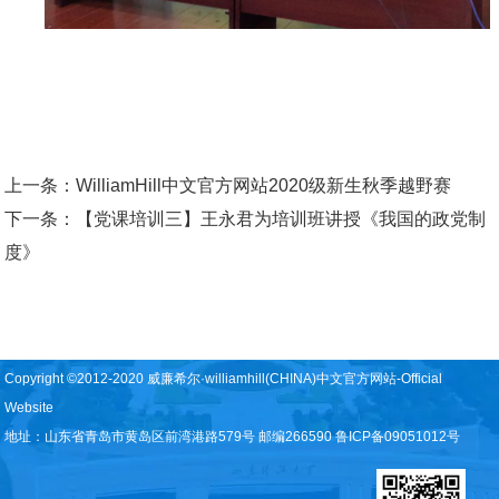
上一条：
WilliamHill中文官方网站2020级新生秋季越野赛
下一条：
【党课培训三】王永君为培训班讲授《我国的政党制
度》
Copyright ©2012-2020 威廉希尔·williamhill(CHINA)中文官方网站-Official
Website
地址：山东省青岛市黄岛区前湾港路579号 邮编266590 鲁ICP备09051012号