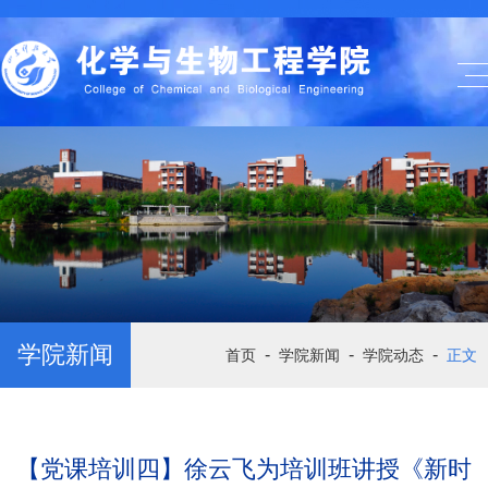
学院新闻
-
-
-
首页
学院新闻
学院动态
正文
【党课培训四】徐云飞为培训班讲授《新时