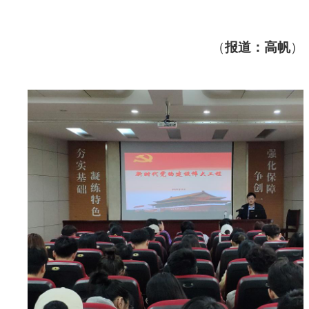
（
报道：高帆
）