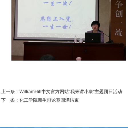
上一条：
WilliamHill中文官方网站“我来讲小康”主题团日活动
下一条：
化工学院新生辩论赛圆满结束