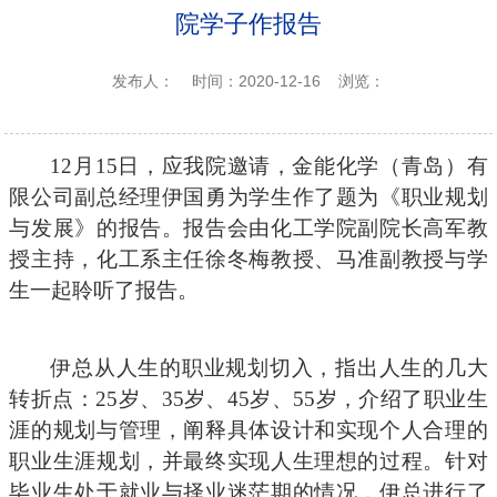
院学子作报告
发布人：
时间：2020-12-16
浏览：
12
月
15
日，
应我院邀请，
金能化学（青岛）有
限公司副总经理伊国勇
为学生作了题为
《职业规划
与发展》
的报告
。
报告会由
化工学院
副
院长高军教
授
主持，
化工系主任徐冬梅教授
、
马准副教授
与学
生一起聆听了报告
。
伊总从人生的职业规划切入，
指出
人生的几大
转折点
：
25
岁、
35
岁、
45
岁、
55
岁，介绍了职业生
涯的规划与管理，
阐释
具体设计和实现个人合理
的
职业生涯规划，
并
最终实现人生理想的过程。
针对
毕业生处
于
就业与择业迷茫期
的情况
，
伊总进行了