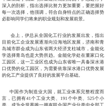
深入
的
剖析
，指出
选择比努力更加重要
，
要把握好
每一次选择，
他强调，符合自身特点的正确选择势
必影响同学们将来的职业规划和发展前景。
会上，
伊总从全国化工
行业
的发展出发，
指出
目前化工企业发展逐渐向沿海地区发展，济南和青
岛城市群会成为山东省两大经济支柱城市，金能化
学选择青岛也是大势所趋。金能化学处在董家口化
工园区，这一工业区也成为山东省唯一具备深水港
口优势的化工园区，为需要依靠深水港口优势发展
的化工产业提供了良好的发展平台基础。
中
国
作为
制造业大国
，
就工业体系完整程度
而
言
，
已
拥有
41
个工业大类
、
191
个中类
、
525
个小
类，成为全世界唯一拥有联合国产业分类中全部工