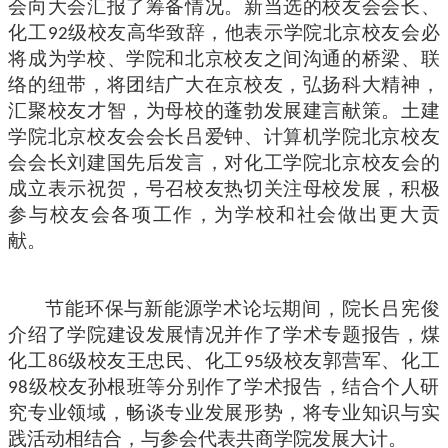
会向大会汇报了筹备情况。新当选的校友会会长、
化工
级校友高华致辞，他表示学院北京校友会必
92
将成为学校、学院和北京校友之间沟通的桥梁、联
络的纽带，将团结广大在京校友，弘扬科大精神，
汇聚校友才智，为母校的蓬勃发展建言献策。土建
学院北京校友会会长吕爱钟、计算机学院北京校友
会会长刘建国先后发言，对化工学院北京校友会的
成立表示祝贺，号召校友热切关注母校发展，积极
参与校友会各项工作，为学校和社会做出更大贡
献。
节能环保与新能源学术论坛期间，院长吕宪俊
介绍了学院建设发展情况并作了学术专题报告，煤
化工
86
级校友王忠民、化工
级校友郭营军、化工
95
级校友孙根班等分别作了学术报告，结合个人研
98
究专业领域，畅谈专业发展形势，将专业知识与实
践活动相结合，与参会代表共商学院发展大计。