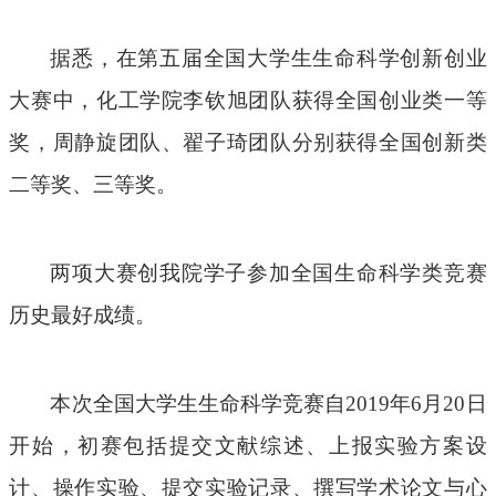
据悉，在第五届全国大学生生命科学创新创业
大赛中，化工学院李钦旭团队获得全国创业类一等
奖，周静旋团队、翟子琦团队分别获得全国创新类
二等奖、三等奖。
两项大赛创我院学子参加全国生命科学类竞赛
历史最好成绩。
本次全国大学生生命科学竞赛自
2019年6月20日
开始，初赛包括
提交文献综述、上报实验方案设
计、操作实验、提交实验记录、撰写学术论文与心