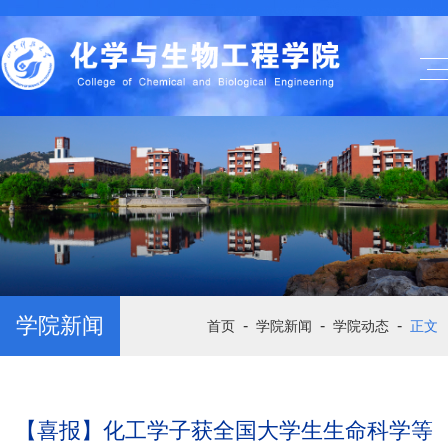
学院新闻
-
-
-
首页
学院新闻
学院动态
正文
【喜报】化工学子获全国大学生生命科学等