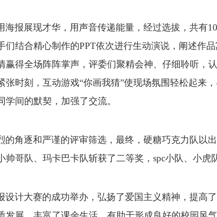
用海报展现才华，用声音传递能量，经过选拔，共有
1
手们结合精心制作的
PPT依次进行生动演说，阐述作
情赢得全场阵阵掌声，评委们聚精会神、仔细聆听，
紧张时刻，互动游戏
“你画我猜”使现场氛围轻松起来
同学间的默契，加强了交流。
烈的角逐和严谨的评审筛选，最终，硬糖巧克力队以出
小帅哥队、玛卡巴卡队斩获了二等奖，
spc小队、小
报设计大赛的成功举办，弘扬了爱国主义精神，
提高
了
质发展，丰富了课余生活，有助于形成良好的校园风