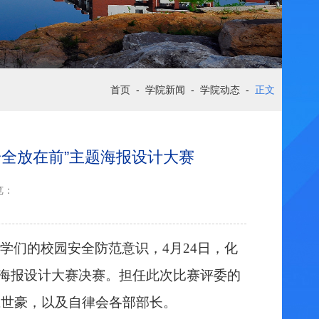
首页
-
学院新闻
-
学院动态
-
正文
校园安全放在前”主题海报设计大赛
览：
学们的校园安全防范意识，
4月24日，化
题海报设计大赛决赛。担任此次比赛评委的
庄世豪，以
及
自律会
各部部长。