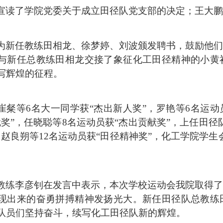
宣读了学院党委关于成立田径队党支部的决定；王大鹏
为新任教练田相龙、徐梦婷、刘波颁发聘书，鼓励他们
与新任总教练田相龙交接了象征化工田径精神的小黄
写辉煌的征程。
崔粲等
6名大一同学获“杰出新人奖”，罗艳等6名运动
就奖”，任晓聪等8名运动员获“杰出贡献奖”，上任田
，赵良朔等1
2
名运动员获
“田径精神奖”，化工学院学生
教练李彦钊在发言中表示，本次学校运动会我院取得了
现出来的奋勇拼搏精神发扬光大。新任田径队总教练
队员们坚持奋斗，续写化工田径队新的辉煌。