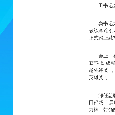
田书记
窦书记
教练李彦钊
正式踏上续
会上，
获
“功勋成
越先锋奖”
英雄奖
”
。
卸任总
田径场上展
力棒，带领