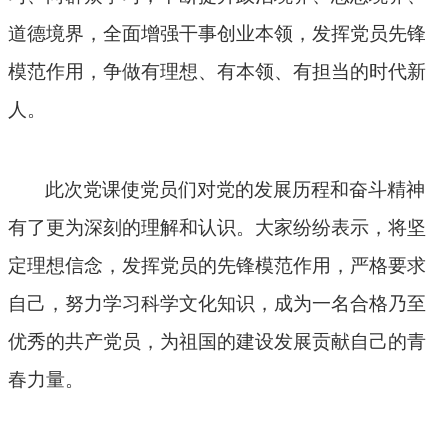
道德境界，全面增强干事创业本领，发挥党员先锋
模范作用，争做有理想、有本领、有担当的时代新
人。
此次党课使党员们对党的发展历程和奋斗精神
有了更为深刻的理解和认识。大家纷纷表示，将坚
定理想信念，发挥党员的先锋模范作用，严格要求
自己，努力学习科学文化知识，成为一名合格乃至
优秀的共产党员，为祖国的建设发展贡献自己的青
春力量。