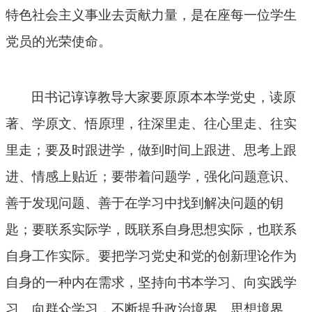
特色社会主义事业去贡献力量，是在座每一位学生
党员的光荣使命。
田书记谆谆教导大家要原原本本学党史，读原
著、学原文、悟原理，往深里走、往心里走、往实
里走；要及时跟进学，做到时间上跟进、思考上跟
进、情感上贴近；要带着问题学，强化问题意识、
善于发现问题、善于在学习中找到解决问题的钥
匙；要联系实际学，既联系自身思想实际，也联系
自身工作实际。要把学习党史和党的创新理论作为
自身的一种内在需求，坚持向书本学习、向实践学
习、向群众学习，不断提升政治境界、思想境界、