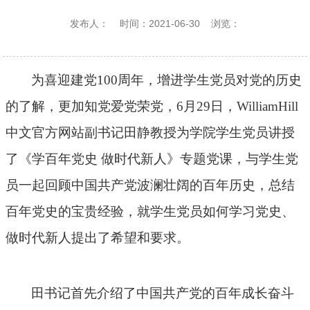
发布人：
时间：2021-06-30
浏览：
为喜迎建党
100周年，增进学生党员对党的历史
的了解，更加知党爱党荣党，6月29日，WilliamHill
中文官方网站副书记田静教授为学院学生党员讲授
了《学百年党史 做时代新人》专题党课，与学生党
员一起回顾中国共产党波澜壮阔的百年历史，总结
百年党史的宝贵经验，就学生党员如何学习党史、
做时代新人提出了希望和要求。
田书记首先介绍了中国共产党的百年成长奋斗