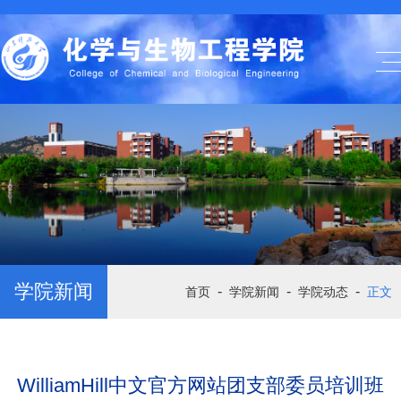
学院新闻
-
-
-
首页
学院新闻
学院动态
正文
WilliamHill中文官方网站团支部委员培训班