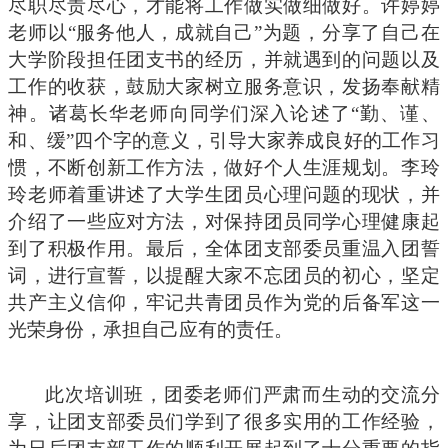
尽职尽责尽心，才能将工作做实做细做好。许婷婷
老师以“服务他人，成就自己”为题，分享了自己在
大学阶段担任团支书的经历，并就遇到的问题以及
工作的收获，鼓励大家树立服务意识，发扬奉献精
神。诸葛长华老师向同学们深入论述了“勤、谨、
和、缓”四个字的意义，引导大家养成良好的工作习
惯，不断创新工作方法，做好个人生涯规划。李玲
玲老师着重讲述了大学生团员心理问题的现状，并
介绍了一些应对方法，对保持团员同学心理健康起
到了积极作用。最后，全体团支部委员重温入团誓
词，进行宣誓，以提醒大家不忘团员的初心，坚定
共产主义信仰，牢记共青团员作为党的后备军这一
光荣身份，承担自己应有的责任。
此次培训班，团委老师们严肃而生动的交流分
享，让团支部委员们学到了很多实用的工作经验，