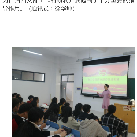
为日后团支部工作的顺利开展起到了十分重要的指
导作用。（通讯员：徐华坤）