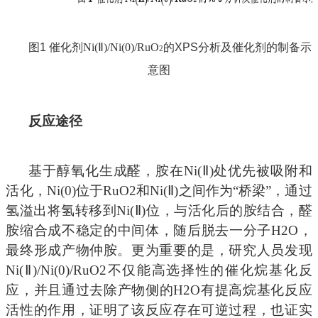
图
1
催化剂
Ni(Ⅱ)/Ni(0)/RuO
的
XPS
分析及催化剂的制备示
2
意图
反应途径
基于醇氧化生成醛，胺在
Ni(Ⅱ)
处优先被吸附和
活化，
Ni(0)
位于
RuO2
和
Ni(Ⅱ)
之间作为
“
桥梁
”
，通过
氢溢出将氢转移到
Ni(Ⅱ)
位，与活化后的胺结合，醛
胺缩合成不稳定的中间体，随后脱去一分子
H2O
，
最终形成产物仲胺。更为重要的是，研究人员发现
Ni(Ⅱ)/Ni(0)/RuO2
不仅能高选择性的催化烷基化反
应，并且通过去除产物侧的
H2O
有提高烷基化反应
活性的作用，证明了该反应存在可逆过程，也证实