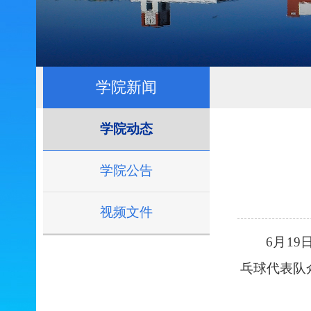
学院新闻
学院动态
学院公告
视频文件
6月19
乓球代表队