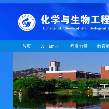
首页
WilliamHill
师资力量
教育