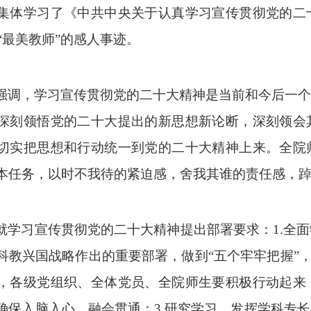
集体学习了《中共中央关于认真学习宣传贯彻党的二
“
最美教师
”
的感人
事迹
。
强调，
学习宣传贯彻党的二十大精神是当前和今后一个
深刻领悟党的二十大提出的新思想新论断，深刻领会
切实把思想和行动统一到党的二十大精神上来
。
全院
本任务，以时不我待的紧迫感，舍我其谁的责任感，
就学习
宣传贯彻党的二十大精神提出
部署
要求：
1.
全面
科教兴国战略作出的重要部署，做到
“五个牢牢把握”
，
各级党组织、全体党员、全院师生
要
积极行动起来
确保入脑入心、融会贯通；
3.
研究学习，发挥学科专长