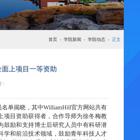
首页
-
学院新闻
-
学院动态
-
正文
金面上项目一等资助
览：
单揭晓，其中WilliamHill官方网站共有
上项目资助获得者，合作导师为徐冬梅教
为鼓励和支持博士后研究人员中有科研潜
科学和前沿技术领域，鼓励青年科技人才