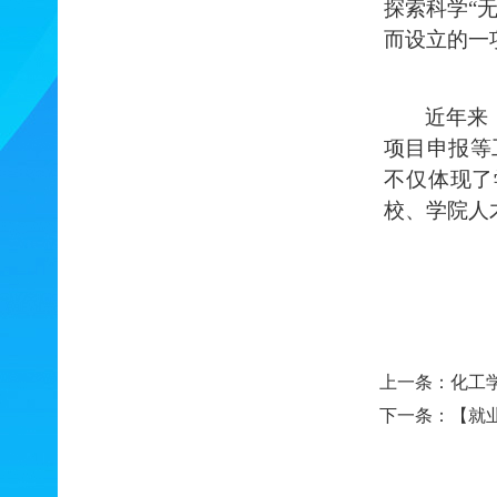
探索科学“
而设立的一
近年来
项目申报等
不仅体现了
校、学院人
上一条：
化工
下一条：
【就业