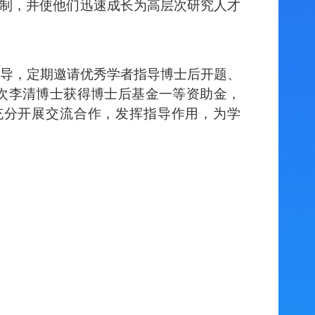
机制，并使他们迅速成长为高层次研究人才
导，定期邀请优秀学者指导博士后开题、
次李清博士获得博士后基金一等资助金，
充分开展交流合作，发挥指导作用，为学