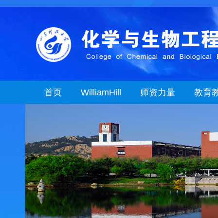
首页
WilliamHill
师资力量
教育