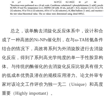
总之，
该单酶去消旋化反应体系中，设计和合
成了
一种高效的
Ni-NPs催化剂，在与ω-TA转氨条件
结合
的情况下，
高效将系列
为外消旋胺
进行去消旋
化反应，得到了系列高光学纯度的单一手性胺异构
体
。
与传统的酶催化的去消旋化反应比较具有很大
的低成本优势及潜在的
规模
应用
潜力。
论文外审专
家对该论文工作评价为独一无二（
Unique）和
高度
重要
（
Hig
hly impottant
）。