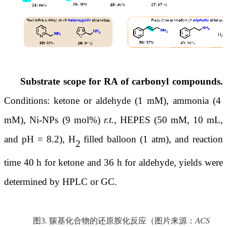
Substrate scope for RA of carbonyl compounds.
Conditions: ketone or aldehyde (1 mM), ammonia (4
mM),
Ni-NPs
(9 mol%)
r.t.
, HEPES (50 mM, 10 mL,
and pH = 8.2), H
filled balloon (1 atm), and reaction
2
time 40 h for ketone and 36 h for aldehyde, yields were
determined by HPLC or GC.
图
3. 羰基化合物的还原胺化反应（图片来源：
ACS