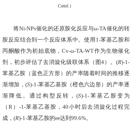
Catal.
）
将
Ni-NPs
催化的还原胺化反应
与
ω-TA
催化的转
胺反应
结合
到一个反应体系中
。使用
1-苯基乙胺和
丙酮酸作为初始底物，Cv-ω-TA-WT作为生物催化
剂，初步评估了去消旋化级联体系（图4）。(
R
)-1-
苯基乙胺（蓝色正方形）的产率随着时间的推移逐
渐增加，(
S
)-1-苯基乙基胺（橙色六边形）的产率逐
渐降低。通过构型反转，(
S
)-1-苯基乙胺变为
（R）-1-苯基乙基胺，40小时后去消旋化过程完
成，(
R
)-1-苯基乙胺的ee达到99.6%。