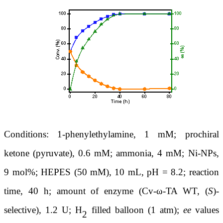
Conditions: 1-phenylethylamine, 1 mM; prochiral
ketone (pyruvate), 0.6 mM; ammonia, 4 mM; Ni-NPs,
9 mol%; HEPES (50 mM), 10 mL, pH = 8.2; reaction
time, 40 h; amount of enzyme (Cv-ω-TA WT, (
S
)-
selective), 1.2 U; H
filled balloon (1 atm);
ee
values
2