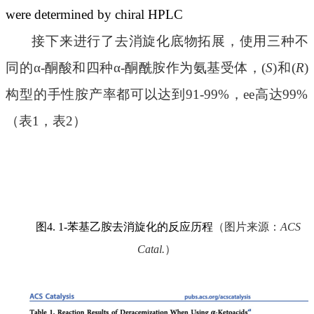
were determined by chiral HPLC
接下来进行了去消旋化底物拓展，使用三种
不
同的
α-酮酸和四种α-酮酰胺作为氨基受体，(
S
)和(
R
)
构型的手性胺产率都可以达到91-99%，ee高达99%
（表
1，表2）
图
4. 1-苯基乙胺去消旋化的反应历程
（图片来源：
ACS
Catal.
）