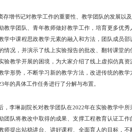
窦存增书记对教学工作的重要性、教学团队的发展以及
励教学团队、青年教师做好教学工作，培育更多优秀
教学中课程思政教学元素的融入和方法
，团队
成员邵
的情况，
并演示
了线上实验报告的批改、翻转课堂的
实验教学开展的困境，为大家介绍了线上虚拟仿真
资
教学形势
，不断学习
新
的教学
方法
，改进
传统
的教学
23
年
的具体工作任务进行了分解与布置。
后
，李琳
副院长对教学
团队在
2022年在实验
教学中
所
励团队将教改中取
得的成果
、支撑工程教育认证工作
教师
提出站稳讲台、讲好课程、全面育人的目标
，
不