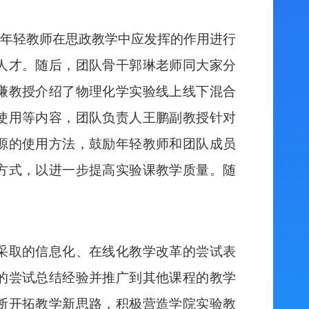
年轻教师在思政教学中应发挥的作用进行
人才。随后，团队骨干
郭琳
老师
同大家分
谦
教授介绍了
物理化学实验线上线下混合
使用等内容
，团队
负责人王鹏
副教授针对
源
的使用
方法，鼓励年轻教师和团队成员
方式，以进一步提高实验课教学质量。
随
采
取
的信息化、在线化教学改革的尝试表
的尝试总结经验并推广到其他课程的教学
断
开拓
教学
新思路，
积极营造
学院实验教