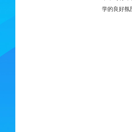
学
的
良好氛