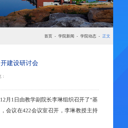
首页
-
学院新闻
-
学院动态
-
正文
召开建设研讨会
览：
12月1日由
教学副院长
李琳组织召开了
“
基
会，会议在
422会议室召开，李琳教授主持