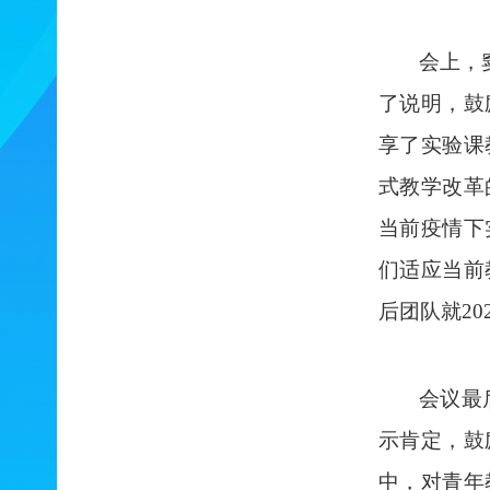
会上
，
了说明，鼓
享了实验课
式教学改革
当前疫情下
们
适应
当前
后
团队就
20
会议最
示肯定，鼓
中，对青年