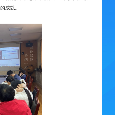
斗的成就
。