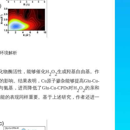
环境解析
化物酶活性，能够催化
H
O
生成羟基自由基。作
2
2
的影响。结果表明，
Cu
原子掺杂能够提高
Glu
-
Cu
-
与氨基，进而降低了
Glu
-
Cu
-
CPDs
对
H
O
的亲和
2
2
性能的表现同样重要。基于上述研究，作者还进一