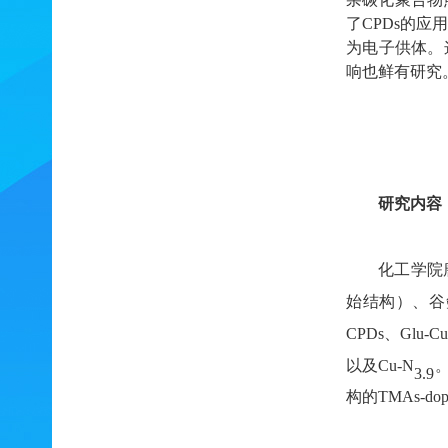
了
CPDs
的应
为电子供体。
响也鲜有研究
研究内容
化工学院
始结构）、谷
CPDs
、
Glu-C
以及
Cu-N
3.9
构的
TMAs-dop