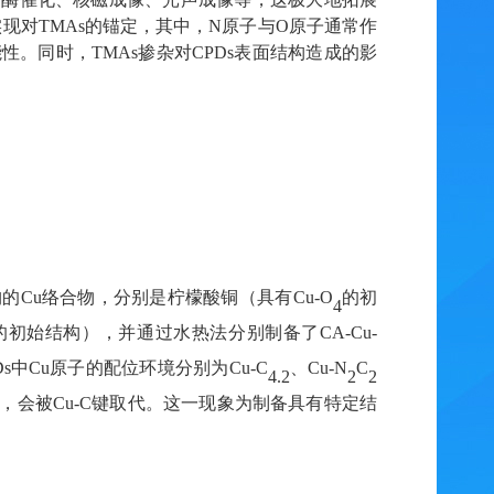
实现对
TMAs
的锚定
，其中，
N
原子与
O
原子通常作
能性。同时，
TMAs
掺杂对
CPDs
表面结构造成的影
构的
Cu
络合物，分别是柠檬酸铜（具有
Cu-O
的初
4
的初始结构），并通过水热法分别制备了
CA-Cu-
Ds
中
Cu
原子的配位环境分别为
Cu-C
、
Cu-N
C
4.2
2
2
，会被
Cu-
C
键取代。这一现象为制备具有特定结