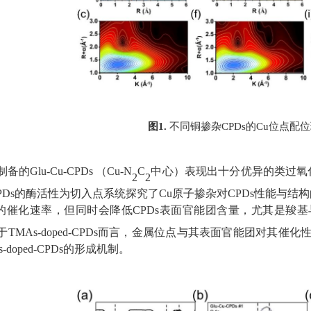
图
1
.
不同铜掺杂
CPDs
的
Cu
位点配位
制备的
Glu
-
Cu
-
CPDs
（
Cu
-
N
C
中心）表现出十分优异的类过氧
2
2
PDs
的酶活性为切入点系统探究了
Cu
原子掺杂对
CPDs
性能与结构
的催化速率，但同时会降低
CPDs
表面官能团含量，尤其是羧基
于
TMAs
-
doped
-
CPDs
而言，金属位点与其表面官能团对其催化
s
-
doped
-
CPDs
的形成机制。