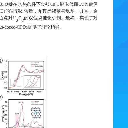
Cu
-O
键在水热条件下
会被
Cu
-C
键取代而
Cu-N
键保
Ds
的官能团含量，尤其是羧基与氨基。并且，金
位点对
H
O
的双位点催化机制。最终，实现了对
2
2
s-doped-CPDs
提供了理论指导。