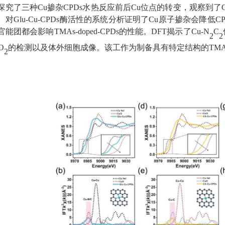
探究了三种
Cu
掺杂
CPDs
水热反应前后
Cu
位点的转变，观察到了
。对
Glu-Cu-CPDs
酶活性的系统分析证明了
Cu
原子掺杂会降低
CP
官能团都会影响
TMAs-doped-CPDs
的性能。
DFT
揭示了
Cu-N
C
2
2
O
的检测以及体外细胞成像。该工作为制备具有特定结构的
TMA
2