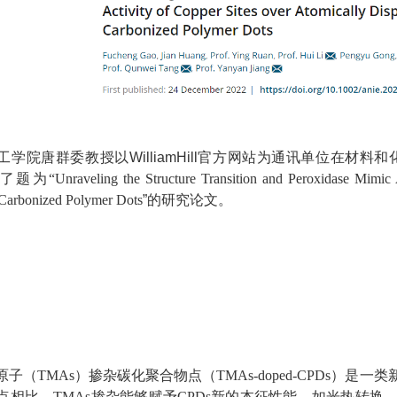
工学院唐群委教授以WilliamHill官方网站为通讯单位在材料
表了题为
“
Unraveling the Structure Transition and Peroxidase Mimic
Carbonized Polymer Dots
”的研究论文。
原子
（
TMAs
）
掺杂碳化聚合物点（
TMAs-doped-CPDs
）是一类
点相比，
TMAs
掺杂能够赋予
CPDs
新的本征性能，如光热转换