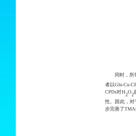
同时，所
者以
Glu
-
Cu
-
C
CPDs
对
H
O
2
2
性。因此，对
步完善了
TMA