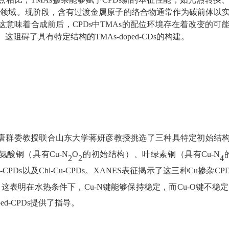
用领域。现阶段，
含有过渡金属原子的络合物通常作为碳前体以
这意味着合成前后，
CPDs
中
TMAs
的配位环境存在着改变的可
。这阻碍了具有特定结构的
TMAs-doped-CDs
的构建。
唐群委教授
联合
山东大学蒋妍彦教授
挑选了三种具特定初始结
氨酸铜（具有
Cu-N
O
的初始结构）、叶绿素铜（具有
Cu-N
2
2
4
u-CPDs
以及
Chl-Cu-CPDs
。
XANES
表征揭示了这三种
Cu
掺杂
CP
。
这表明在
水热条件下，
Cu
-
N
键能够保持稳定，而
Cu-O
键不稳定
ed-CPDs
提供了指导。