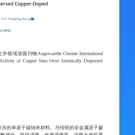
和化学领域顶级刊物
Angew
andte
Chem
ie
Int
ernational
 Activity of Copper Sites Over Atomically Dispersed
新兴
的
单原子
碳
纳米材料。
与传统的非金属原子掺
、酶催化、核磁成像、光声成像等，这极大地拓展