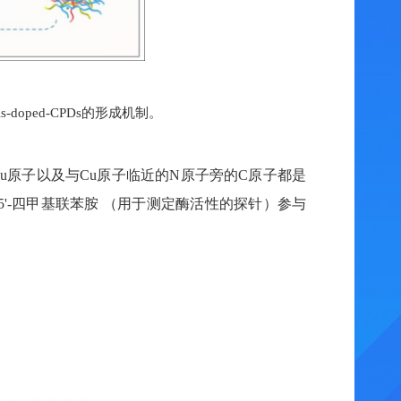
的形成机制
。
s
-doped
-
CPDs
u
原子以及与
Cu
原子临近的
N
原子旁的
C
原子都是
5'-
四甲基联苯胺
（用于测定酶活性的探针）参与