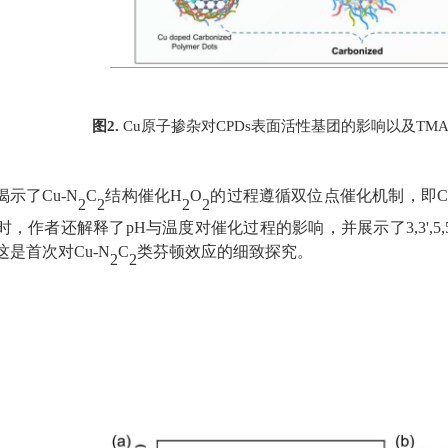
图
原子
掺杂对
表面活性基团的影响以及
2
.
Cu
CPDs
TMA
揭示了
Cu
-
N
C
结构催化
H
O
的过程遵循双位点催化机制，即
C
2
2
2
2
时，作者还解释了
pH
与温度对催化过程的影响，并展示了
3,3',5,
这是首次对
Cu
-
N
C
类芬顿效应的细致探究。
2
2