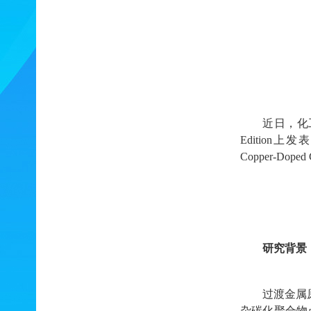
近日，化
Ed
ition
上
发
Copper-Doped 
研究背景
过渡金属
杂碳化聚合物