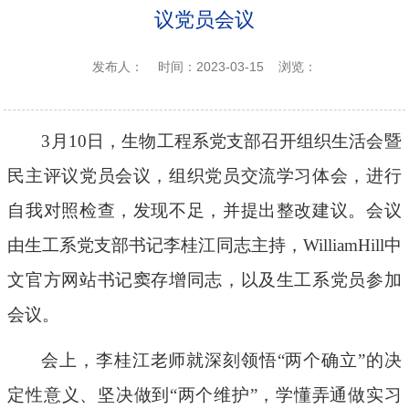
议党员会议
发布人：
时间：2023-03-15
浏览：
3
月
1
0
日，生物工程系党支部召开组织生活会暨
民主评议党员会议，
组织党员交流学习体会，
进行
自我对照检查，发现不足，并提出整改建议。
会议
由生工系党支部书记李桂江
同志
主持，WilliamHill中
文官方网站书记窦存增
同志
，以及生工系党员参加
会议
。
会上，李桂江老师
就
深刻领悟
“两个确立”的决
定性意义、坚决做到“两个维护”，学懂弄通做实习