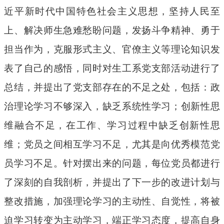
近平新时代中国特色社会主义思想，坚持人民至
上、解决师生急难愁盼问题，发扬斗争精神、勇于
担当作为，克服形式主义、官僚主义等
理论知识
发
表了自己的感悟，同时对生工系党支部活动进行了
总结，
并提出了党支部存在的不足之处，包括：政
治理论学习不够深入，缺乏系统性学习；创新性思
维融合不足，在工作、学习过程中缺乏创新性思
维；党员之间相互学习不足，尤其是向优秀模范党
员学习不足。
针对摆出来的问题，每位党员都进行
了深刻的自我剖析，
并
提出了
下一步的改进计划与
整改
措施，加
强
理论学习
的
主动性、自觉性
，
将被
迫学习转变为主动学习，端正学习态度，
提高自身