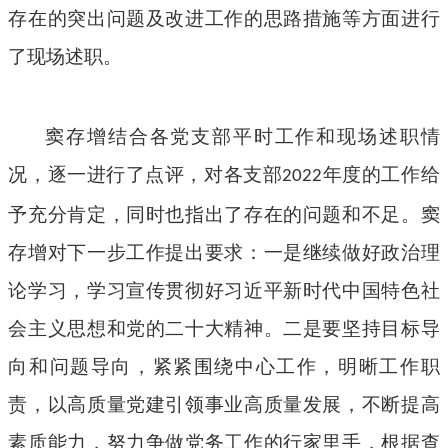
存在的突出问题及改进工作的思路措施等方面进行
了现场述职。
窦存增结合各党支部平时工作和现场述职情
况，逐一进行了点评，
对
各支部
年度
的工作给
2022
予充分肯定，同时也指出了存在的问题和不足。
窦
存增
对下一步工作提出要求：
一是继续做好政治理
论学习，
学习宣传贯彻好习近平新时代中国特色社
会主义思想和党的二十大精神
。
二
是要坚持目标导
向和问题
导向
，紧紧围绕中心工作，明晰工作职
责，以高质量党建引领事业高质量发展
，
不断提高
素质能力，努力争做党务工作的行家里手
，
根据
查