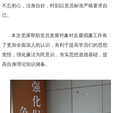
不忘初心，洁身自好，时刻以党员标准严格要求自
己。
本次党课帮助党员发展对象对反腐倡廉工作有
了更加全面深入的认识，有利于提高学员们的思想
觉悟，强化廉洁为民意识，夯实思想道德基础，提
高自身理论知识储备。