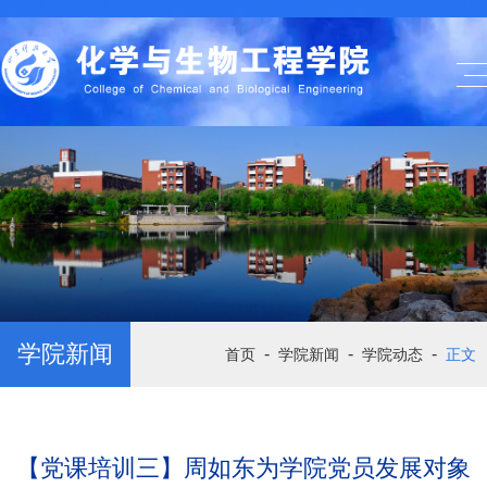
学院新闻
-
-
-
首页
学院新闻
学院动态
正文
【党课培训三】周如东为学院党员发展对象