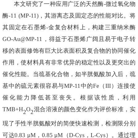
本文研究了
一种应用广泛的天然酶
-
微过氧化物
酶
-11 (MP-11)
，其
游离态及固定态的性能对比。将
其固定在石墨烯
-
金复合材料上，构建三重纳米酶
GO-Au@MP-11
，
得益于
石墨烯广阔且易于电子转
移的表面修饰有巨大比表面积
及复合物的协同催化
作用
，使材料具有非常优异的稳定性以及更
突出
的
催化性能。当巯基化合物，如半胱氨酸加入后，巯
基中的硫元素很容易与
MP-11
中的
Fe
（
III
）连接使
催化能力降低甚至丧失。根据该性质，利用
TMB+H
O
混合溶液的颜色变化作为评价标准，
实
2
2
现了手性
半胱氨酸
对的简便快速检测
，检测限分别
可达
0.83 µM
，
0.85 µM
（
D-Cys
，
L-Cys
）。通过理