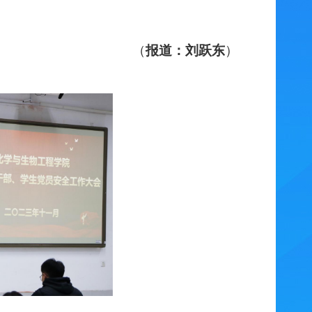
（
报道：刘跃东
）