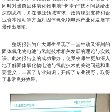
同时对当前固体氧化物电池
“卡脖子”技术问题给出
深刻思考，并在能源领域需求、政策规划支持和企
业资本推动等方面对固体氧化物电池产业化发展前
景作出展望。
整场报告为广大师生呈现了一堂生动又深刻的
固体氧化物电池与氢能技术相关发展的理论与实践
课。此次报告会的成功举办，使我校师生更加深入
地了解固体氧化物电池与氢能技术的关键问题和重
要意义，丰富了专业知识，开阔了专业视野，取得
了非常良好效果。