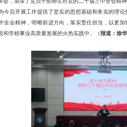
讲会，
加深了党员干部
师生
对党的二十届三中全会精神
为
今后开展工作
提供了坚实的思想基础和
务实的理论
中全会精神，
明晰前进方向，落实责任
担当
，以更加
设和学校事业高质量发展的火热实践中
。
（
报道：徐