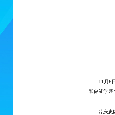
1
1
月
5
和
储能
学院
薛
庆忠