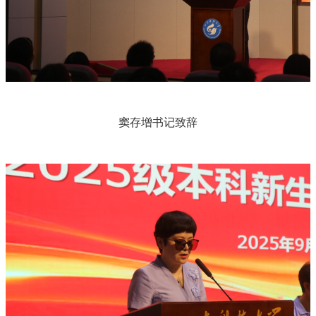
窦存增书记致辞