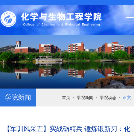
学院新闻
-
-
-
首页
学院新闻
学院动态
正文
【军训风采五】实战砺精兵 锤炼锻新刃：化