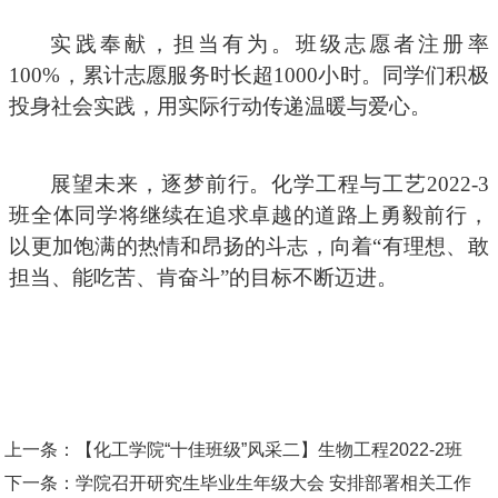
实践奉献，担当有为。
班级志愿者注册率
100%
，累计志愿服务时长超
1000
小时。同学们积极
投身社会实践，用实际行动传递温暖与爱心。
展望未来，逐梦前行。化学工程与工艺
2022-3
班全体同学将继续在追求卓越的道路上勇毅前行，
以更加饱满的热情和昂扬的斗志，向着“有理想、敢
担当、能吃苦、肯奋斗”的目标不断迈进。
上一条：
【化工学院“十佳班级”风采二】生物工程2022-2班
下一条：
学院召开研究生毕业生年级大会 安排部署相关工作