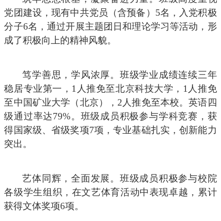
党团建设，现有中共党员（含预备）
5
名，入党积极
分子
6
名，通过开展主题团日和理论学习等活动，形
成了积极向上的精神风貌。
笃学善思，学风浓厚。班级学业成绩连续三年
稳居专业第一，
1
人推免至北京科技大学，
1
人推免
至中国矿业大学（北京），
2
人推免至本校。英语四
级通过率达
79%
。班级成员积极参与学科竞赛，获
得国家级、省级奖项
7
项，专业基础扎实，创新能力
突出。
艺体同辉，全面发展。班级成员积极参与校院
各级学生组织，在文艺体育活动中表现卓越，累计
获得文体奖项
6
项。