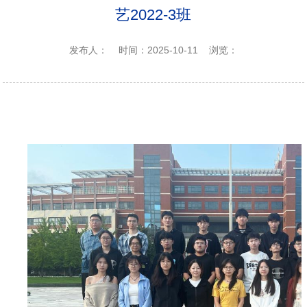
艺2022-3班
发布人：
时间：2025-10-11
浏览：