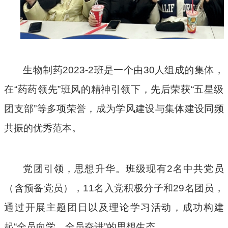
生物制药
2023-2
班是一个由
30
人组成的集体，
在“药药领先”班风的精神引领下，先后荣获“五星级
团支部”等多项荣誉，成为学风建设与集体建设同频
共振的优秀范本。
党团引领，思想升华。班级现有
2
名中共党员
（含预备党员），
11
名入党积极分子和
29
名团员，
通过开展主题团日以及理论学习活动，成功构建
起“全员向学、全员奋进”的思想生态。