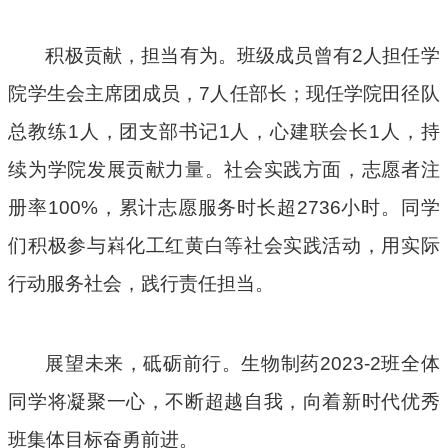
积极贡献，担当有为。班级成员曾有
2
人担任学
院学生会主席团成员，
7
人任部长；现任学院田径队
总教练
1
人，团支部书记
1
人，心建联会长
1
人，持
续为学院发展贡献力量。社会实践方面，志愿者注
册率
100%
，累计志愿服务时长超
2736
小时。同学
们积极参与嵙化工红黄白等社会实践活动，用实际
行动服务社会，践行责任担当。
展望未来，砥砺前行。生物制药
2023-2
班全体
同学将凝聚一心，不断超越自我，向着新时代优秀
班集体目标奋勇前进。