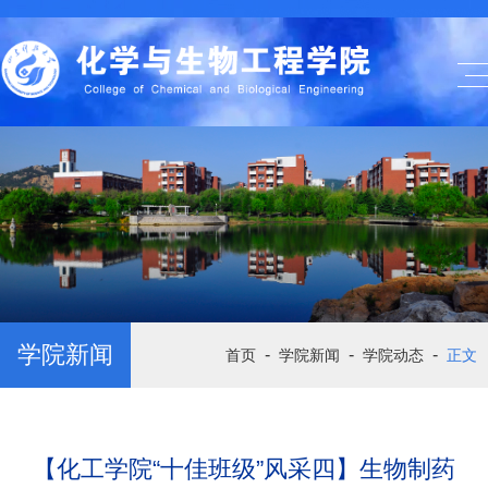
学院新闻
-
-
-
首页
学院新闻
学院动态
正文
【化工学院“十佳班级”风采四】生物制药