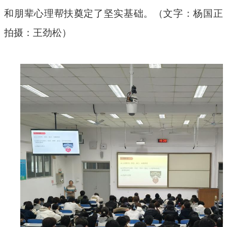
和朋辈心理帮扶奠定了坚实基础。
（文字：杨国正
拍摄：王劲松）