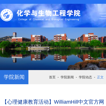
学院新闻
-
-
-
首页
学院新闻
学院动态
正文
【心理健康教育活动】WilliamHill中文官方网