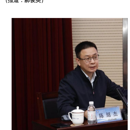
（报道：郝俊英）