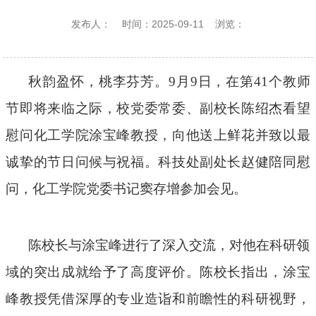
发布人：
时间：2025-09-11
浏览：
秋韵盈怀，桃李芬芳。
9
月
9
日，在第
41
个教师
节即将来临之际，校党委常委、副校长陈绍杰看望
慰问
化工学院
涂宝峰教授，
向他送上鲜花并致以最
诚挚的节日问候与祝福
。科技处副处长赵健陪同慰
问
，
化工学院
党委书记窦存增参加会见
。
陈校长与涂宝峰进行了深入交流，对他在科研领
域的突出成就给予了高度评价。陈校长指出，涂宝
峰教授凭借深厚的专业造诣和前瞻性的科研视野，