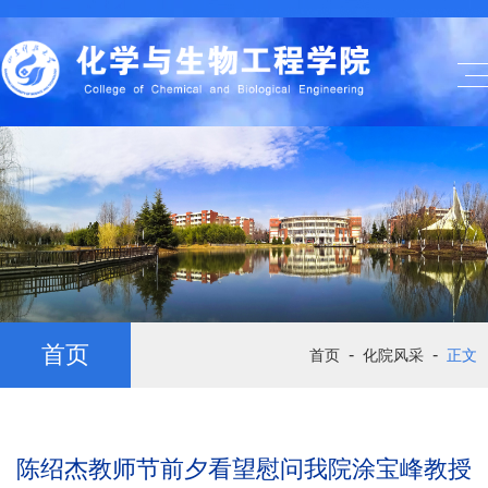
首页
-
-
首页
化院风采
正文
陈绍杰教师节前夕看望慰问我院涂宝峰教授